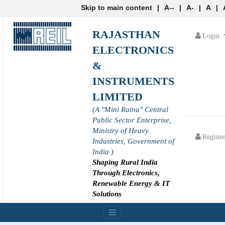
Skip to main content
|
A--
|
A-
|
A
|
RAJASTHAN
Login
ELECTRONICS
&
INSTRUMENTS
LIMITED
(A "Mini Ratna" Central
Public Sector Enterprise,
Ministry of Heavy
Registe
Industries, Government of
India )
Shaping Rural India
Through Electronics,
Renewable Energy & IT
Solutions