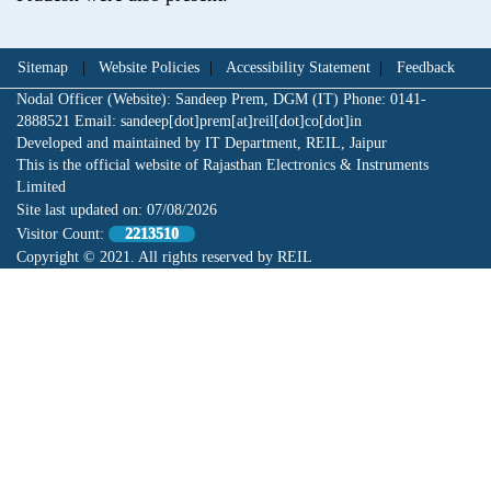
Sitemap
|
Website Policies
|
Accessibility Statement
|
Feedback
Nodal Officer (Website): Sandeep Prem, DGM (IT) Phone: 0141-
2888521 Email: sandeep[dot]prem[at]reil[dot]co[dot]in
Developed and maintained by IT Department, REIL, Jaipur
This is the official website of Rajasthan Electronics & Instruments
Limited
Site last updated on:
07/08/2026
Visitor Count:
2213510
Copyright © 2021. All rights reserved by REIL