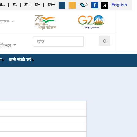
अ--
|
अ-
|
अ
|
अ+
|
अ++
English
लॉगइन
रजिस्टर
ा
हमसे संपर्क करें