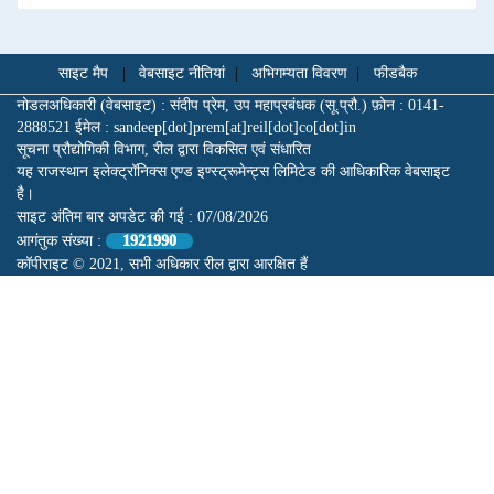
साइट मैप
|
वेबसाइट नीतियां
|
अभिगम्यता विवरण
|
फीडबैक
नोडलअधिकारी (वेबसाइट) : संदीप प्रेम, उप महाप्रबंधक (सू.प्रौ.) फ़ोन : 0141-
2888521 ईमेल : sandeep[dot]prem[at]reil[dot]co[dot]in
सूचना प्रौद्योगिकी विभाग, रील द्वारा विकसित एवं संधारित
यह राजस्थान इलेक्ट्रॉनिक्स एण्ड इण्स्ट्रूमेन्ट्स लिमिटेड की आधिकारिक वेबसाइट
है।
साइट अंतिम बार अपडेट की गई :
07/08/2026
आगंतुक संख्या :
1921990
कॉपीराइट © 2021, सभी अधिकार रील द्वारा आरक्षित हैं