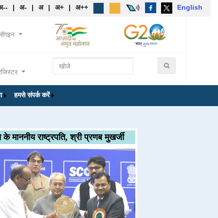
अ--
|
अ-
|
अ
|
अ+
|
अ++
English
लॉगइन
रजिस्टर
ा
हमसे संपर्क करें
 के माननीय राष्ट्रपति, श्री प्रणब मुखर्जी