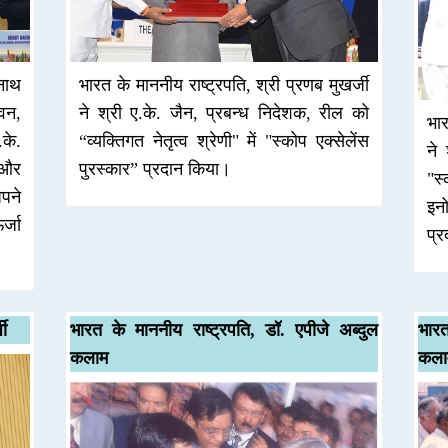
नाथ
भारत के माननीय राष्ट्रपति, श्री प्रणब मुखर्जी
वन,
ने श्री ए.के. जैन, प्रबन्ध निदेशक, रील को
भार
.के.
“व्यक्तिगत नेतृत्व श्रेणी" में "स्कोप एक्सेलेंस
ने
 और
पुरस्कार” प्रदान किया।
"स्
अपने
इनो
र्जा
प्
जी
भारत के माननीय राष्ट्रपति, डॉ. एपीजे अब्दुल
भारत
कलाम
कला