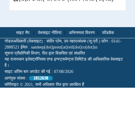
साइट मैप
|
वेबसाइट नीतियां
|
अभिगम्यता विवरण
|
फीडबैक
नोडलअधिकारी (वेबसाइट) : संदीप प्रेम, उप महाप्रबंधक (सू.प्रौ.) फ़ोन : 0141-
2888521 ईमेल : sandeep[dot]prem[at]reil[dot]co[dot]in
सूचना प्रौद्योगिकी विभाग, रील द्वारा विकसित एवं संधारित
यह राजस्थान इलेक्ट्रॉनिक्स एण्ड इण्स्ट्रूमेन्ट्स लिमिटेड की आधिकारिक वेबसाइट
है।
साइट अंतिम बार अपडेट की गई :
07/08/2026
आगंतुक संख्या :
1812638
कॉपीराइट © 2021, सभी अधिकार रील द्वारा आरक्षित हैं