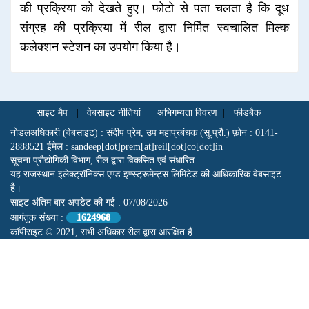
की प्रक्रिया को देखते हुए। फोटो से पता चलता है कि दूध
संग्रह की प्रक्रिया में रील द्वारा निर्मित स्वचालित मिल्क
कलेक्शन स्टेशन का उपयोग किया है।
साइट मैप
|
वेबसाइट नीतियां
|
अभिगम्यता विवरण
|
फीडबैक
नोडलअधिकारी (वेबसाइट) : संदीप प्रेम, उप महाप्रबंधक (सू.प्रौ.) फ़ोन : 0141-
2888521 ईमेल : sandeep[dot]prem[at]reil[dot]co[dot]in
सूचना प्रौद्योगिकी विभाग, रील द्वारा विकसित एवं संधारित
यह राजस्थान इलेक्ट्रॉनिक्स एण्ड इण्स्ट्रूमेन्ट्स लिमिटेड की आधिकारिक वेबसाइट
है।
साइट अंतिम बार अपडेट की गई :
07/08/2026
आगंतुक संख्या :
1624968
कॉपीराइट © 2021, सभी अधिकार रील द्वारा आरक्षित हैं