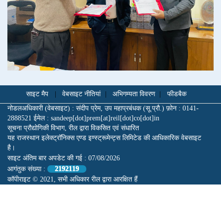
साइट मैप
|
वेबसाइट नीतियां
|
अभिगम्यता विवरण
|
फीडबैक
नोडलअधिकारी (वेबसाइट) : संदीप प्रेम, उप महाप्रबंधक (सू.प्रौ.) फ़ोन : 0141-
2888521 ईमेल : sandeep[dot]prem[at]reil[dot]co[dot]in
सूचना प्रौद्योगिकी विभाग, रील द्वारा विकसित एवं संधारित
यह राजस्थान इलेक्ट्रॉनिक्स एण्ड इण्स्ट्रूमेन्ट्स लिमिटेड की आधिकारिक वेबसाइट
है।
साइट अंतिम बार अपडेट की गई :
07/08/2026
आगंतुक संख्या :
2192119
कॉपीराइट © 2021, सभी अधिकार रील द्वारा आरक्षित हैं